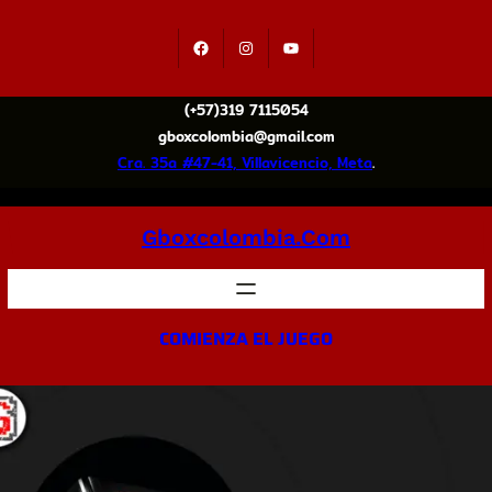
(+57)319 7115054
gboxcolombia@gmail.com
Cra. 35a #47-41, Villavicencio, Meta
.
Gboxcolombia.com
COMIENZA EL JUEGO