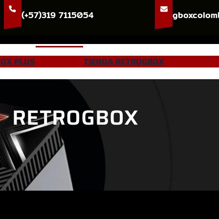
(+57)319 7115054
gboxcolom
OX PLUS
RETROGBOX
TIENDA RETROGBOX
RETROGBOX