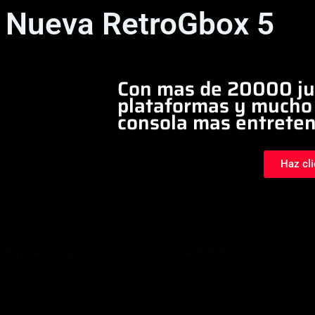
a Nueva RetroGbox 5
Con mas de 20000 ju
plataformas y mucho 
consola mas entreten
Haz cli
udly powered by ebsoft computers +573243975756