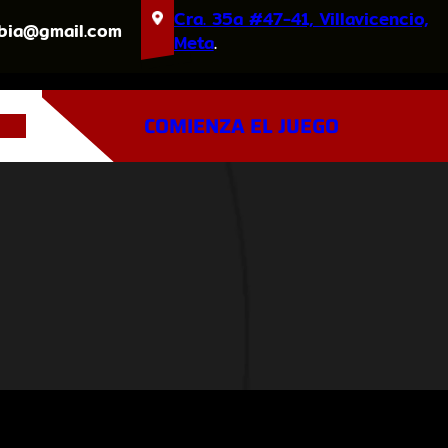
Cra. 35a #47-41, Villavicencio,
bia@gmail.com
Meta
.
COMIENZA EL JUEGO