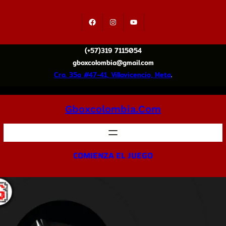
(+57)319 7115054
gboxcolombia@gmail.com
Cra. 35a #47-41, Villavicencio, Meta
.
Gboxcolombia.com
COMIENZA EL JUEGO