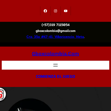
(+57)319 7115054
gboxcolombia@gmail.com
Cra. 35a #47-41, Villavicencio, Meta
.
Gboxcolombia.com
COMIENZA EL JUEGO