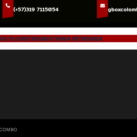
(+57)319 7115054
gboxcolom
OX PLUS
RETROGBOX
TIENDA RETROGBOX
 COMBO