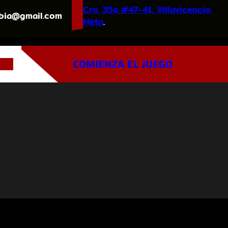
Cra. 35a #47-41, Villavicencio,
bia@gmail.com
Meta
.
COMIENZA EL JUEGO