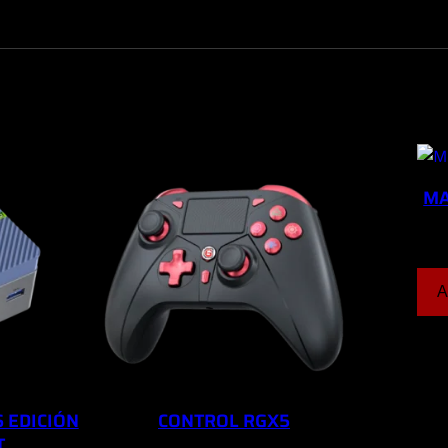
MA
A
 EDICIÓN
CONTROL RGX5
T