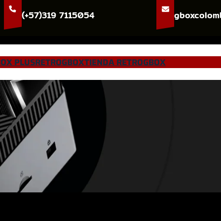
(+57)319 7115054
gboxcolom
OX PLUS
RETROGBOX
TIENDA RETROGBOX