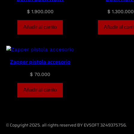
$
1.900.000
$
1.300.000
Añadir al carrito
Añadir al carri
Zapper pistola accesorio
$
70.000
Añadir al carrito
© Copyright 2025. all rights reserved BY EVSOFT 3249375756.
Pro