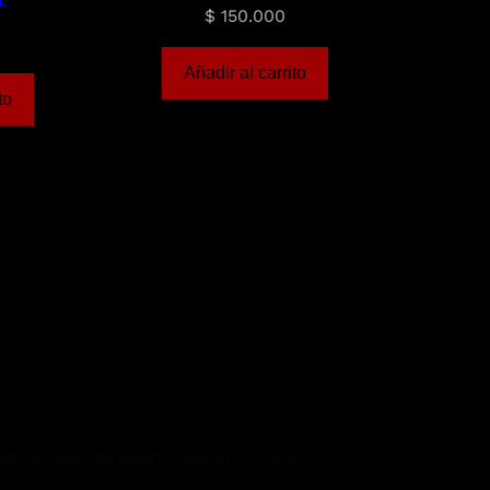
$
150.000
Añadir al carrito
to
udly powered by ebsoft computers +573243975756