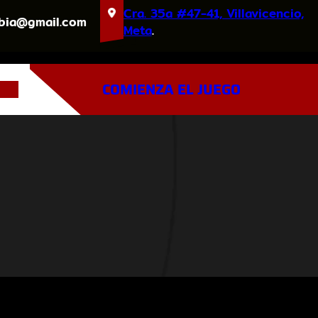
Cra. 35a #47-41, Villavicencio,
bia@gmail.com
Meta
.
COMIENZA EL JUEGO